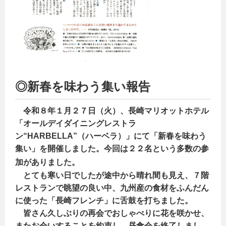
◎新春を味わう集い報告
令和８年１月２７日（火）、長崎マリオットホテル
「オールデイダイニングレストラ
ン“HARBELLA”（ハーベラ）」にて「新春を味わう
集い」を開催しました。今回は２２名という多数の参
加がありまし
た。
とても寒い日でしたが途中から晴れ間も見え、７階
レストランで眺望の良い中、九州産の食材をふんだん
に使った「長崎フレンチ」に舌鼓を打ちました。
皆さん久しぶりの再会でおしゃべりに花を咲かせ、
またお会いすること
を約束し、昼食会を終了しまし