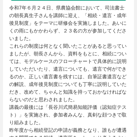
令和7年６月２４日、県農協会館において、司法書士
の朝長真生子さんを講師に迎え、「相続・遺言・成年
後見制度」をテーマに研修会を実施しました。あいに
くの雨にもかかわらず、２３名の方が参加してくださ
いました。
これらの制度は何となく聞いたことがあると思ってい
ましたが、朝長さんから、資料をもとに、相続につい
ては、モデルケースのフローチャートで具体的に説明
していただいたり、遺言についても、遺言で何ができ
るのか、正しい遺言書を残すには、自筆証書遺言など
の解説、成年後見制度についても丁寧に説明していた
だき、改めて、ちゃんと知識を持っておかなければな
らないのだと思わされました。
講義の最後には「長谷川式簡易知能評価（認知症テス
ト）」を実施され、参加者みんな、真剣な顔つきで取
り組みました。
昨年度から相続登記の申請が義務となり、誰もが遭遇